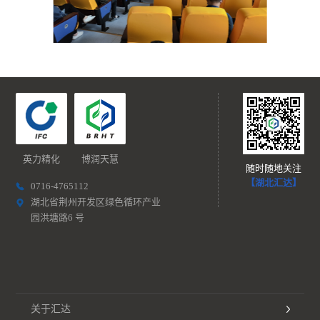
英力精化
博润天慧
随时随地关注
【湖北汇达】
0716-4765112
湖北省荆州开发区绿色循环产业
园洪塘路6 号
关于汇达