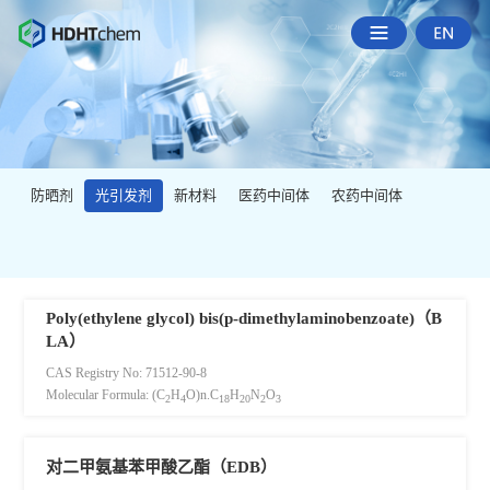
防晒剂
光引发剂
新材料
医药中间体
农药中间体
Poly(ethylene glycol) bis(p-dimethylaminobenzoate)（B
LA）
CAS Registry No: 71512-90-8
Molecular Formula: (C
H
O)n.C
H
N
O
2
4
18
20
2
3
对二甲氨基苯甲酸乙酯（EDB）