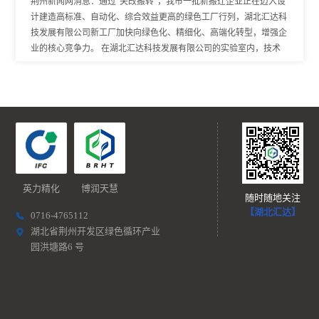
荆州新闻网消息：通过“关改搬转”，我市一批新搬迁企业正在迈入设
计建造高标准、自动化、综合效益更高的绿色工厂行列，湖北汇达科
技发展有限公司新工厂加快向绿色化、精细化、高端化转型，增强企
业的核心竞争力。 在湖北汇达科技发展有限公司的实验室内，技术
人员正在将公司新研发的产品进行精炼提纯，提纯后，新产品可以进
行量产。
英力精化
博润天慧
随时随地关注
【湖北汇达】
0716-4765112
湖北省荆州开发区绿色循环产业
园洪塘路6 号