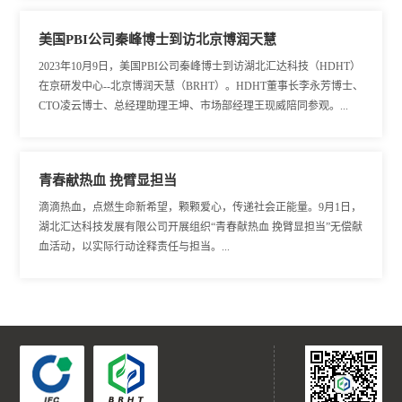
美国PBI公司秦峰博士到访北京博润天慧
2023年10月9日，美国PBI公司秦峰博士到访湖北汇达科技（HDHT）
在京研发中心--北京博润天慧（BRHT）。HDHT董事长李永芳博士、
CTO凌云博士、总经理助理王坤、市场部经理王现威陪同参观。...
青春献热血 挽臂显担当
滴滴热血，点燃生命新希望，颗颗爱心，传递社会正能量。9月1日，
湖北汇达科技发展有限公司开展组织“青春献热血 挽臂显担当”无偿献
血活动，以实际行动诠释责任与担当。...