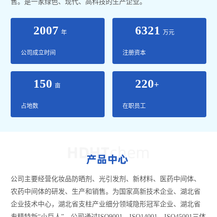
售。是一家绿色、现代、高科技的生产企业。
2007
6321
年
万元
公司成立时间
注册资本
150
220
+
亩
占地数
在职员工
公司主要经营化妆品防晒剂、光引发剂、新材料、医药中间体、
农药中间体的研发、生产和销售。为国家高新技术企业、湖北省
企业技术中心，湖北省支柱产业细分领域隐形冠军企业、湖北省
专精特新“小巨人”。公司通过ISO9001、ISO14001、ISO45001三体